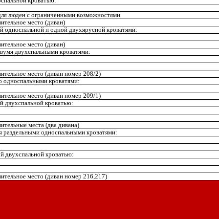
спальной кроватью:
для люден с ограниченными возможностями
ительное место (диван)
й односпальной н одной двухярусной кроватями:
ительное место (диван)
вумя двухспальными кроватями:
ительное место (диван номер 208/2)
ю односпальными кроватями:
ительное место (диван номер 209/1)
й двухспальной кроватью:
ительные места (два дивана)
я раздельными односпальными кроватями:
й двухспальной кроватью:
ительное место (диван номер 216,217)