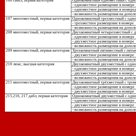
106
сингл, первая категория
Однокомнатный одноместный с одно
- одноместное размещение в номере
- одноместное размещение в номере
- возможность размещения на дополн
107
многоместный, первая категория
Однокомнатный трехместный с одно
-
трехместное размещение в номере
- возможность размещения на дополн
208
многоместный, первая категория
Двухкомнатный четырехместный с д
- одноместное размещение в номере
- двухместное размещение в номере
- возможность размещения на дополн
209
многоместный, первая категория
Трехкомнатный пятиместный с пять
-
двухместное размещение в номере
- возможность размещения на дополн
210
люкс, высшая категория
Двухкомнатный двухместный с одно
- одноместное размещение в номере
-
двухместное размещение в номере
- возможность размещения на дополн
211
многоместный, первая категория
Двухкомнатный трёхместный с трем
- одноместное размещение в номере
-
двухместное размещение в номере
215,216, 217
дабл, первая категория
Однокомнатный двухместный с одно
- одноместное размещение в номере
-
двухместное размещение в номере
- возможность размещения на дополн