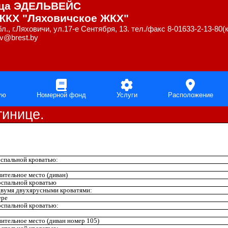
ица ЭДЕЛЬВЕЙС
КХ "Ляховичское ЖКХ"
л., г.Ляховичи, ул.17-е Сентября, 13. тел./факс 8-01633-2-13-80(
hv@brest.by
ую
Номерной фонд
Услуги
Расположение
тинице.
спальной кроватью:
ительное место (диван)
спальной кроватью
вумя двухярусными кроватями:
ере
спальной кроватью:
ительное место (диван номер 105)