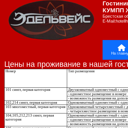
Гостин
КУМПП Ж
Брестская об
E-Mail:hotell
На главн
Цены на проживание в нашей гос
Номер
Тип размещения
101
сингл, первая категория
Двухкомнатный одноместный с одно
- одноместное размещение в номере
- возможность размещения на дополн
102,214
сингл, первая категория
Однокомнатный одноместный с одно
103
многоместный, первая категория
Однокомнатный четырехместный с д
- четырехместное размещение в ном
104,105,212,213
сингл, первая
Однокомнатный одноместный с одно
категория
- одноместное размещение в номере
- возможность размещения на дополн